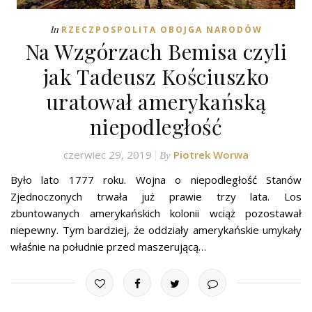
In
RZECZPOSPOLITA OBOJGA NARODÓW
Na Wzgórzach Bemisa czyli
jak Tadeusz Kościuszko
uratował amerykańską
niepodległość
czerwiec 29, 2019
Piotrek Worwa
By
Było lato 1777 roku. Wojna o niepodległość Stanów
Zjednoczonych trwała już prawie trzy lata. Los
zbuntowanych amerykańskich kolonii wciąż pozostawał
niepewny. Tym bardziej, że oddziały amerykańskie umykały
właśnie na południe przed maszerującą…