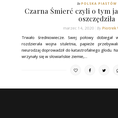
In
POLSKA PIASTÓW
Czarna Śmierć czyli o tym j
oszczędziła
marzec 14, 2020
Piotrek
By
Trwało średniowiecze. Swej połowy dobiegał w
rozdzierała wojna stuletnia, papieże przebywal
nieurodzaj doprowadził do katastrofalnego głodu. N
wrzynały się w słowiańskie ziemie,…