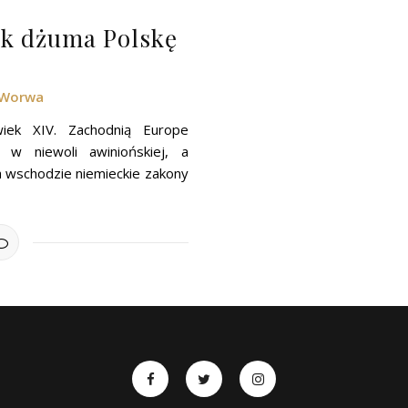
ak dżuma Polskę
 Worwa
iek XIV. Zachodnią Europe
i w niewoli awiniońskiej, a
a wschodzie niemieckie zakony