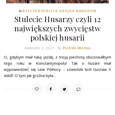
In
RZECZPOSPOLITA OBOJGA NARODÓW
Stulecie Husarzy czyli 12
największych zwycięstw
polskiej husarii
kwiecień 3, 2021
Piotrek Worwa
By
O, gdybym miał taką jazdę, z moją piechotą obozowałbym
tego roku w Konstantynopolu! Tak o husarii miał
wypowiedzieć się Lew Północy – szwedzki król Gustaw II
Adolf. O tym jak groźna była…