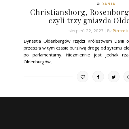
In
DANIA
Christiansborg, Rosenborg
czyli trzy gniazda Ol
sierpień 22, 2023
Piotre
By
Dynastia Oldenburgów rządzi Królestwem Danii o
przeszła w tym czasie burzliwą drogę od sytemu ele
po parlamentarny. Niezmiennie jest jednak rz
Oldenburgów,…