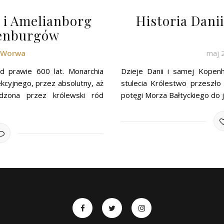
 i Amelianborg
Historia Dani
denburgów
k Worwa
maj 
d prawie 600 lat. Monarchia
Dzieje Danii i samej Kopen
kcyjnego, przez absolutny, aż
stulecia Królestwo przeszło
ądzona przez królewski ród
potęgi Morza Bałtyckiego do