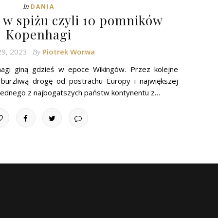
In
DANIA
i w spiżu czyli 10 pomników
Kopenhagi
29, 2023
Piotrek Worwa
By
hagi giną gdzieś w epoce Wikingów. Przez kolejne
 burzliwą drogę od postrachu Europy i największej
 jednego z najbogatszych państw kontynentu z…