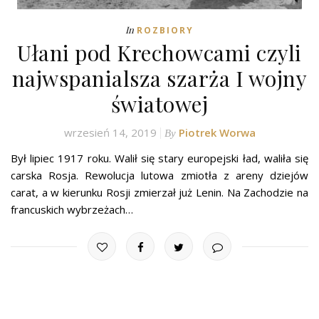
In
ROZBIORY
Ułani pod Krechowcami czyli
najwspanialsza szarża I wojny
światowej
wrzesień 14, 2019
Piotrek Worwa
By
Był lipiec 1917 roku. Walił się stary europejski ład, waliła się
carska Rosja. Rewolucja lutowa zmiotła z areny dziejów
carat, a w kierunku Rosji zmierzał już Lenin. Na Zachodzie na
francuskich wybrzeżach…